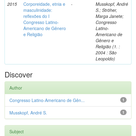
2015
Corporeidade, etnia e
-
Musskopf, André
masculinidade:
S.; Ströher,
reflexões do I
Marga Janete;
Congresso Latino-
Congresso
Americano de Gênero
Latino-
e Religião
Americano de
Gênero e
Religião (1. :
2004 : São
Leopoldo)
Discover
Author
Congresso Latino-Americano de Gên...
1
Musskopf, André S.
1
Subject