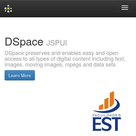
Skip
navigation
DSpace
JSPUI
DSpace preserves and enables easy and open
access to all types of digital content including text,
images, moving images, mpegs and data sets
Learn More