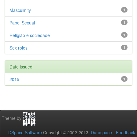
Masculinity
1
Papel Sexual
1
Religião e sociedade
1
Sex roles
1
Date issued
2015
1
Theme by
DSpace Software
Copyright © 2002-2013
Duraspace
-
Feedback