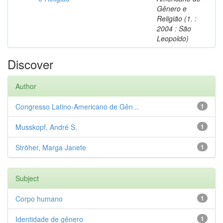
Gênero e
Religião (1. :
2004 : São
Leopoldo)
Discover
Author
Congresso Latino-Americano de Gên...
1
Musskopf, André S.
1
Ströher, Marga Janete
1
Subject
Corpo humano
1
Identidade de gênero
1