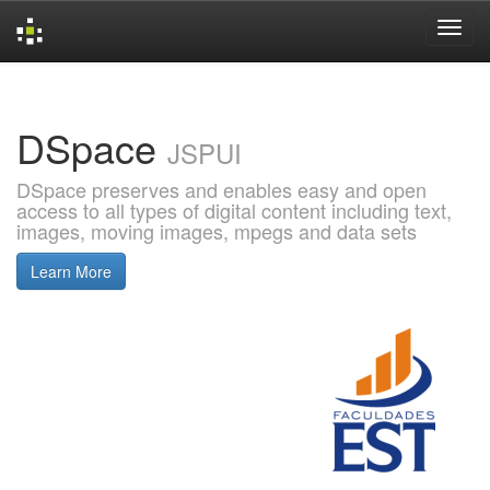
Skip
navigation
DSpace
JSPUI
DSpace preserves and enables easy and open
access to all types of digital content including text,
images, moving images, mpegs and data sets
Learn More