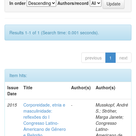
In order
Authors/record
Results 1-1 of 1 (Search time: 0.001 seconds).
previous
1
next
Item hits:
Issue
Title
Author(s)
Author(s)
Date
2015
Corporeidade, etnia e
-
Musskopf, André
masculinidade:
S.; Ströher,
reflexões do I
Marga Janete;
Congresso Latino-
Congresso
Americano de Gênero
Latino-
e Religião
Americano de