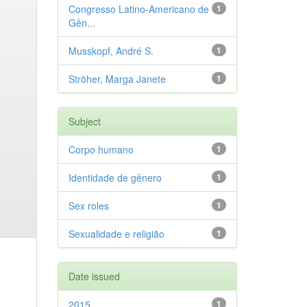
Congresso Latino-Americano de
1
Gên...
Musskopf, André S.
1
Ströher, Marga Janete
1
Subject
Corpo humano
1
Identidade de gênero
1
Sex roles
1
Sexualidade e religião
1
Date issued
2015
1