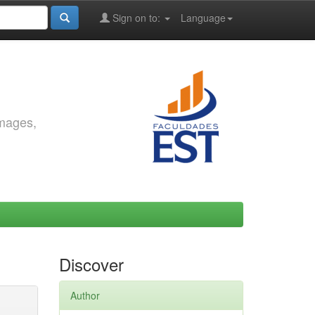
Sign on to:
Language
images,
Discover
Author