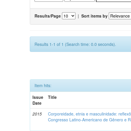
Results/Page
|
Sort items by
Results 1-1 of 1 (Search time: 0.0 seconds).
Item hits:
Issue
Title
Date
2015
Corporeidade, etnia e masculinidade: reflexõ
Congresso Latino-Americano de Gênero e Re