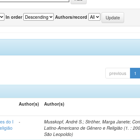
In order
Authors/record
previous
1
Author(s)
Author(s)
es do I
-
Musskopf, André S.; Ströher, Marga Janete; Co
ligião
Latino-Americano de Gênero e Religião (1. : 200
São Leopoldo)