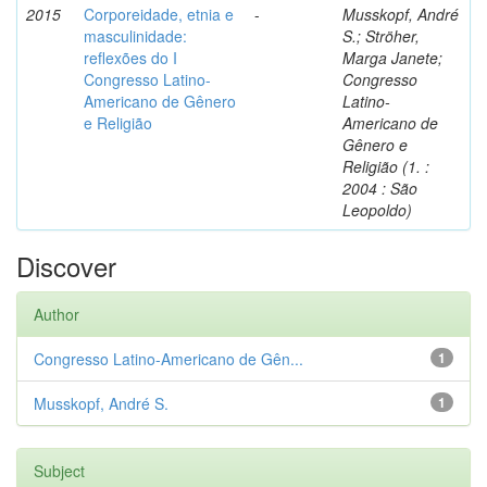
2015
Corporeidade, etnia e
-
Musskopf, André
masculinidade:
S.; Ströher,
reflexões do I
Marga Janete;
Congresso Latino-
Congresso
Americano de Gênero
Latino-
e Religião
Americano de
Gênero e
Religião (1. :
2004 : São
Leopoldo)
Discover
Author
Congresso Latino-Americano de Gên...
1
Musskopf, André S.
1
Subject