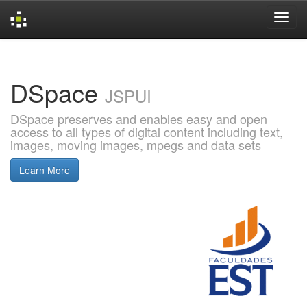
Skip
navigation
DSpace
JSPUI
DSpace preserves and enables easy and open
access to all types of digital content including text,
images, moving images, mpegs and data sets
Learn More