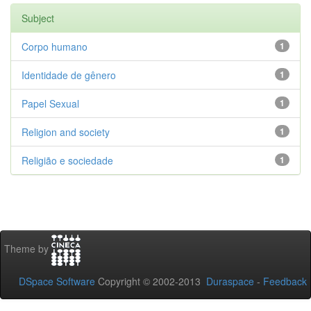
Subject
Corpo humano
1
Identidade de gênero
1
Papel Sexual
1
Religion and society
1
Religião e sociedade
1
Theme by
DSpace Software
Copyright © 2002-2013
Duraspace
-
Feedback