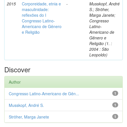
2015
Corporeidade, etnia e
-
Musskopf, André
masculinidade:
S.; Ströher,
reflexões do I
Marga Janete;
Congresso Latino-
Congresso
Americano de Gênero
Latino-
e Religião
Americano de
Gênero e
Religião (1. :
2004 : São
Leopoldo)
Discover
Author
Congresso Latino-Americano de Gên...
1
Musskopf, André S.
1
Ströher, Marga Janete
1