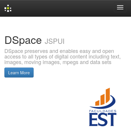
Skip
navigation
DSpace
JSPUI
DSpace preserves and enables easy and open
access to all types of digital content including text,
images, moving images, mpegs and data sets
Learn More