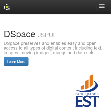
Skip
navigation
DSpace
JSPUI
DSpace preserves and enables easy and open
access to all types of digital content including text,
images, moving images, mpegs and data sets
Learn More