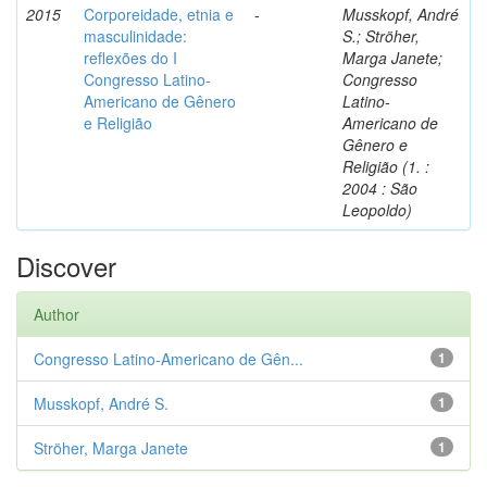
2015
Corporeidade, etnia e
-
Musskopf, André
masculinidade:
S.; Ströher,
reflexões do I
Marga Janete;
Congresso Latino-
Congresso
Americano de Gênero
Latino-
e Religião
Americano de
Gênero e
Religião (1. :
2004 : São
Leopoldo)
Discover
Author
Congresso Latino-Americano de Gên...
1
Musskopf, André S.
1
Ströher, Marga Janete
1