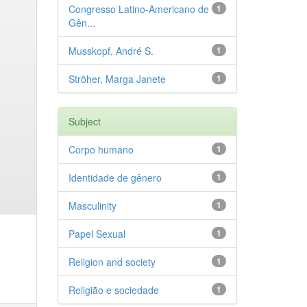
Congresso Latino-Americano de
1
Gên...
Musskopf, André S.
1
Ströher, Marga Janete
1
Subject
Corpo humano
1
Identidade de gênero
1
Masculinity
1
Papel Sexual
1
Religion and society
1
Religião e sociedade
1