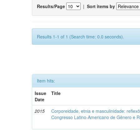
Results/Page
|
Sort items by
Results 1-1 of 1 (Search time: 0.0 seconds).
Item hits:
Issue
Title
Date
2015
Corporeidade, etnia e masculinidade: reflexõ
Congresso Latino-Americano de Gênero e Re