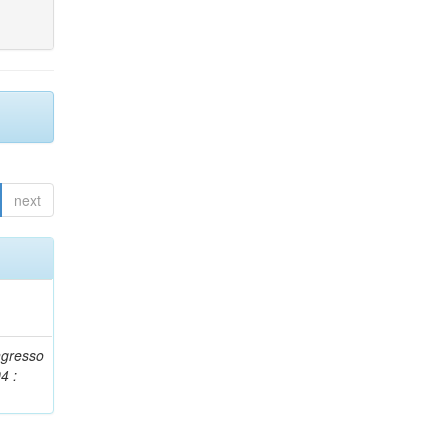
next
ngresso
4 :