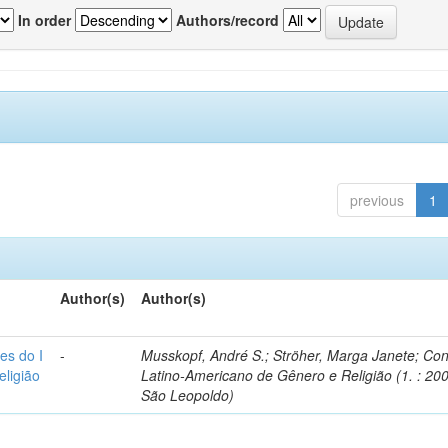
In order
Authors/record
previous
1
Author(s)
Author(s)
es do I
-
Musskopf, André S.; Ströher, Marga Janete; Co
ligião
Latino-Americano de Gênero e Religião (1. : 200
São Leopoldo)