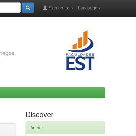
Sign on to:
Language
images,
Discover
Author