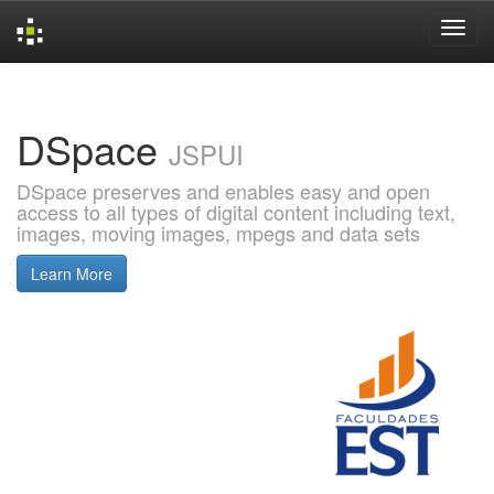
Skip
navigation
DSpace
JSPUI
DSpace preserves and enables easy and open
access to all types of digital content including text,
images, moving images, mpegs and data sets
Learn More