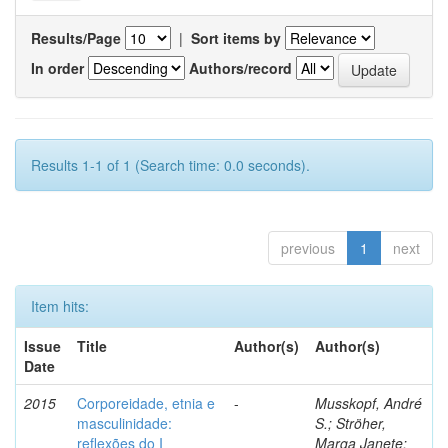
Results/Page
|
Sort items by
In order
Authors/record
Results 1-1 of 1 (Search time: 0.0 seconds).
previous
1
next
Item hits:
Issue
Title
Author(s)
Author(s)
Date
2015
Corporeidade, etnia e
-
Musskopf, André
masculinidade:
S.; Ströher,
reflexões do I
Marga Janete;