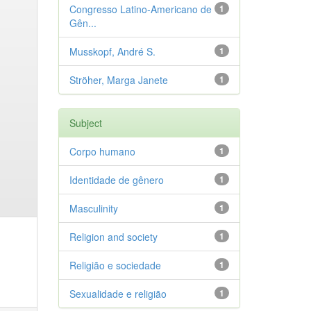
Congresso Latino-Americano de
1
Gên...
Musskopf, André S.
1
Ströher, Marga Janete
1
Subject
Corpo humano
1
Identidade de gênero
1
Masculinity
1
Religion and society
1
Religião e sociedade
1
Sexualidade e religião
1