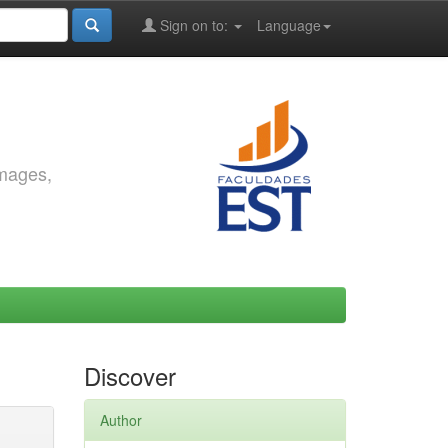
Sign on to:
Language
images,
Discover
Author