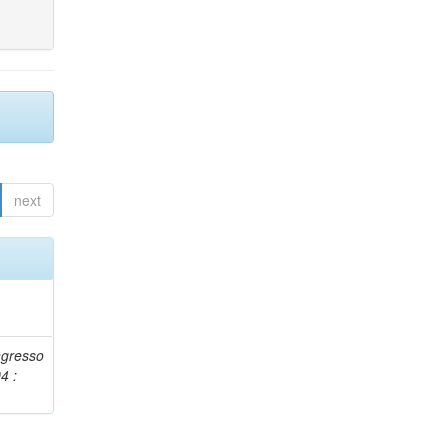
next
ngresso
4 :