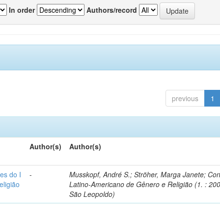
In order
Authors/record
previous
1
Author(s)
Author(s)
es do I
-
Musskopf, André S.; Ströher, Marga Janete; Co
ligião
Latino-Americano de Gênero e Religião (1. : 200
São Leopoldo)