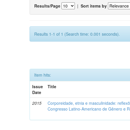
Results/Page
|
Sort items by
Results 1-1 of 1 (Search time: 0.001 seconds).
Item hits:
Issue
Title
Date
2015
Corporeidade, etnia e masculinidade: reflexõ
Congresso Latino-Americano de Gênero e Re