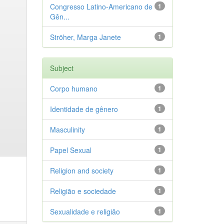
Congresso Latino-Americano de
1
Gên...
Ströher, Marga Janete
1
Subject
Corpo humano
1
Identidade de gênero
1
Masculinity
1
Papel Sexual
1
Religion and society
1
Religião e sociedade
1
Sexualidade e religião
1