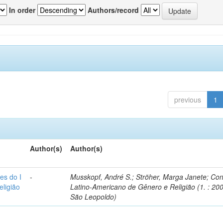
In order
Authors/record
previous
1
Author(s)
Author(s)
es do I
-
Musskopf, André S.; Ströher, Marga Janete; Co
ligião
Latino-Americano de Gênero e Religião (1. : 200
São Leopoldo)