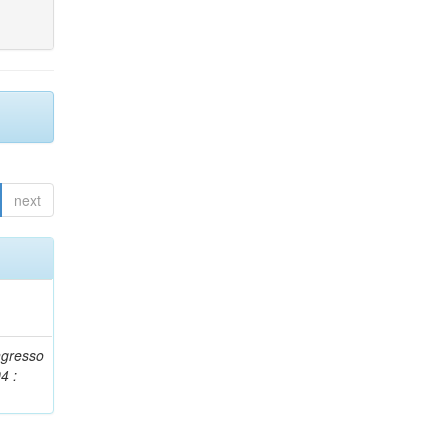
next
ngresso
4 :