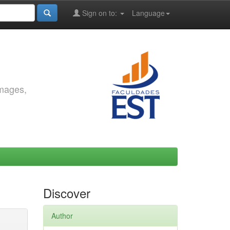
Sign on to:
Language
images,
Discover
Author