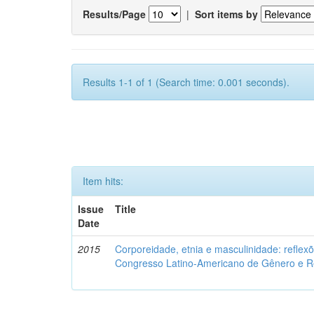
Results/Page
|
Sort items by
Results 1-1 of 1 (Search time: 0.001 seconds).
Item hits:
Issue
Title
Date
2015
Corporeidade, etnia e masculinidade: reflexõ
Congresso Latino-Americano de Gênero e Re