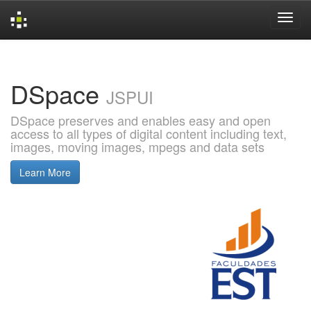
Skip
navigation
DSpace
JSPUI
DSpace preserves and enables easy and open
access to all types of digital content including text,
images, moving images, mpegs and data sets
Learn More