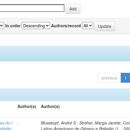
In order
Authors/record
previous
1
Author(s)
Author(s)
es do I
-
Musskopf, André S.; Ströher, Marga Janete; Co
ligião
Latino-Americano de Gênero e Religião (1. : 200