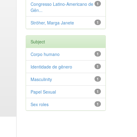
Congresso Latino-Americano de
1
Gên...
Ströher, Marga Janete
1
Subject
Corpo humano
1
Identidade de gênero
1
Masculinity
1
Papel Sexual
1
Sex roles
1