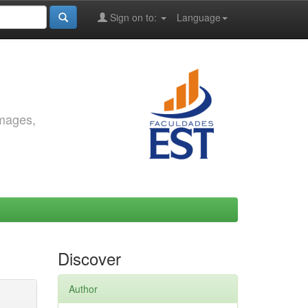
Sign on to:
Language
images,
Discover
Author