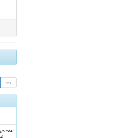
next
ngresso
4 :