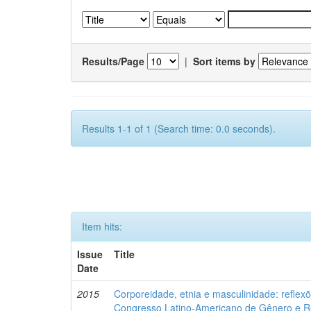
Results/Page
|
Sort items by
Results 1-1 of 1 (Search time: 0.0 seconds).
Item hits:
Issue
Title
Date
2015
Corporeidade, etnia e masculinidade: reflexõ
Congresso Latino-Americano de Gênero e Re