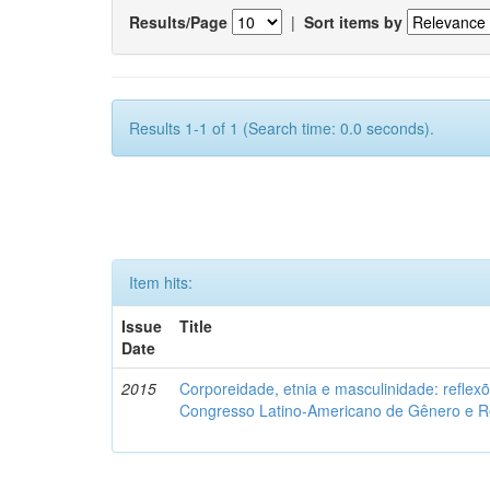
Results/Page
|
Sort items by
Results 1-1 of 1 (Search time: 0.0 seconds).
Item hits:
Issue
Title
Date
2015
Corporeidade, etnia e masculinidade: reflexõ
Congresso Latino-Americano de Gênero e Re