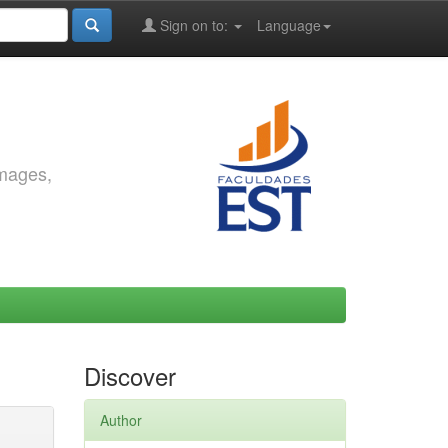
Sign on to:
Language
images,
Discover
Author