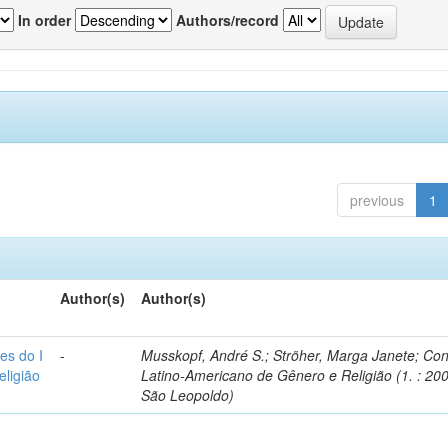
In order
Authors/record
previous
1
Author(s)
Author(s)
es do I
-
Musskopf, André S.; Ströher, Marga Janete; Co
ligião
Latino-Americano de Gênero e Religião (1. : 200
São Leopoldo)