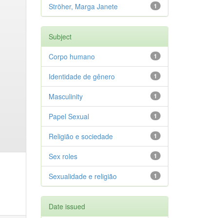
Ströher, Marga Janete
1
Subject
Corpo humano
1
Identidade de gênero
1
Masculinity
1
Papel Sexual
1
Religião e sociedade
1
Sex roles
1
Sexualidade e religião
1
Date issued