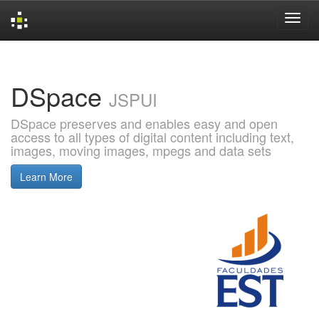
Skip
navigation
DSpace
JSPUI
DSpace preserves and enables easy and open
access to all types of digital content including text,
images, moving images, mpegs and data sets
Learn More