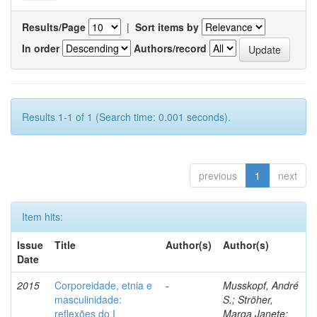
Results/Page
|
Sort items by
In order
Authors/record
Results 1-1 of 1 (Search time: 0.001 seconds).
previous
1
next
Item hits:
Issue
Title
Author(s)
Author(s)
Date
2015
Corporeidade, etnia e
-
Musskopf, André
masculinidade:
S.; Ströher,
reflexões do I
Marga Janete;