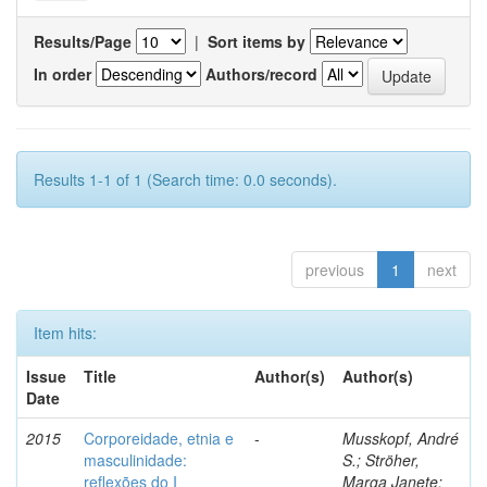
Results/Page
|
Sort items by
In order
Authors/record
Results 1-1 of 1 (Search time: 0.0 seconds).
previous
1
next
Item hits:
Issue
Title
Author(s)
Author(s)
Date
2015
Corporeidade, etnia e
-
Musskopf, André
masculinidade:
S.; Ströher,
reflexões do I
Marga Janete;