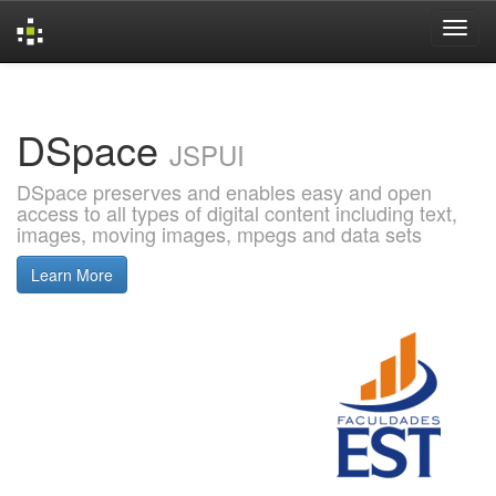
Skip
navigation
DSpace
JSPUI
DSpace preserves and enables easy and open
access to all types of digital content including text,
images, moving images, mpegs and data sets
Learn More