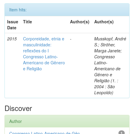
Item hits:
Issue
Title
Author(s)
Author(s)
Date
2015
Corporeidade, etnia e
-
Musskopf, André
masculinidade:
S.; Ströher,
reflexões do I
Marga Janete;
Congresso Latino-
Congresso
Americano de Gênero
Latino-
e Religião
Americano de
Gênero e
Religião (1. :
2004 : São
Leopoldo)
Discover
Author
Congresso Latino-Americano de Gên...
1