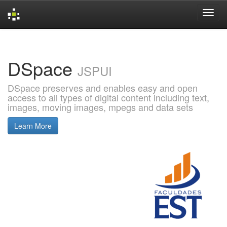
Skip
navigation
DSpace
JSPUI
DSpace preserves and enables easy and open
access to all types of digital content including text,
images, moving images, mpegs and data sets
Learn More