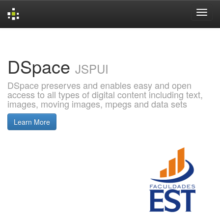
Skip
navigation
DSpace
JSPUI
DSpace preserves and enables easy and open
access to all types of digital content including text,
images, moving images, mpegs and data sets
Learn More