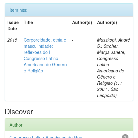
Item hits:
Issue
Title
Author(s)
Author(s)
Date
2015
Corporeidade, etnia e
-
Musskopf, André
masculinidade:
S.; Ströher,
reflexões do I
Marga Janete;
Congresso Latino-
Congresso
Americano de Gênero
Latino-
e Religião
Americano de
Gênero e
Religião (1. :
2004 : São
Leopoldo)
Discover
Author
Congresso Latino-Americano de Gên...
1