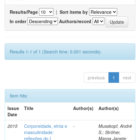
Results/Page
|
Sort items by
In order
Authors/record
Results 1-1 of 1 (Search time: 0.001 seconds).
previous
1
next
Item hits:
Issue
Title
Author(s)
Author(s)
Date
2015
Corporeidade, etnia e
-
Musskopf, André
masculinidade:
S.; Ströher,
reflexões do I
Marga Janete;