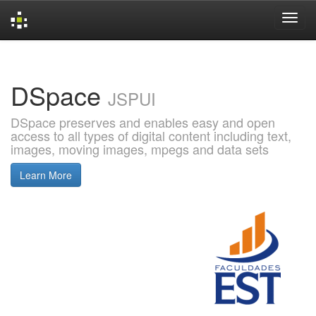
Skip
navigation
DSpace
JSPUI
DSpace preserves and enables easy and open
access to all types of digital content including text,
images, moving images, mpegs and data sets
Learn More