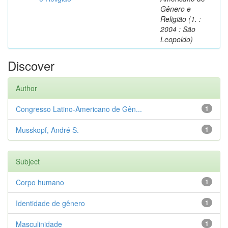
Gênero e
Religião (1. :
2004 : São
Leopoldo)
Discover
Author
Congresso Latino-Americano de Gên...
1
Musskopf, André S.
1
Subject
Corpo humano
1
Identidade de gênero
1
Masculinidade
1