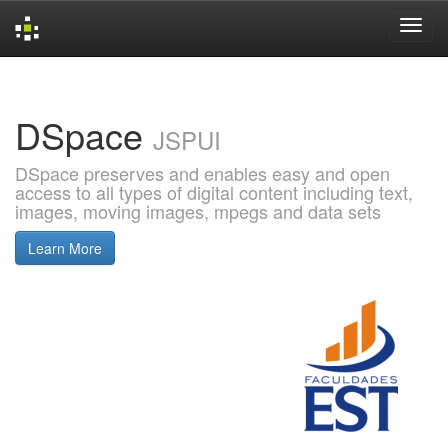
Skip
navigation
DSpace
JSPUI
DSpace preserves and enables easy and open
access to all types of digital content including text,
images, moving images, mpegs and data sets
Learn More