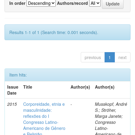
In order
Authors/record
Results 1-1 of 1 (Search time: 0.001 seconds).
previous
1
next
Item hits:
Issue
Title
Author(s)
Author(s)
Date
2015
Corporeidade, etnia e
-
Musskopf, André
masculinidade:
S.; Ströher,
reflexões do I
Marga Janete;
Congresso Latino-
Congresso
Americano de Gênero
Latino-
e Religião
Americano de