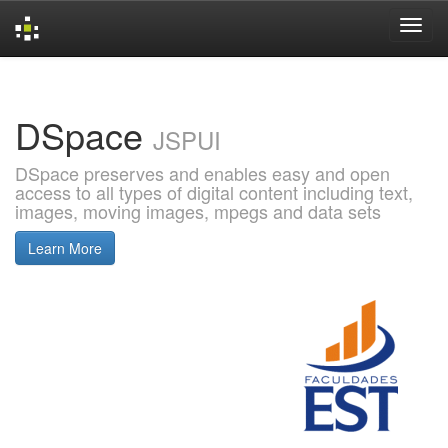
Skip
navigation
DSpace
JSPUI
DSpace preserves and enables easy and open
access to all types of digital content including text,
images, moving images, mpegs and data sets
Learn More