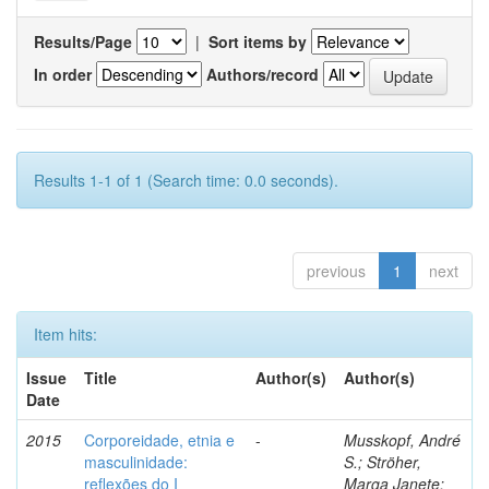
Results/Page
|
Sort items by
In order
Authors/record
Results 1-1 of 1 (Search time: 0.0 seconds).
previous
1
next
Item hits:
Issue
Title
Author(s)
Author(s)
Date
2015
Corporeidade, etnia e
-
Musskopf, André
masculinidade:
S.; Ströher,
reflexões do I
Marga Janete;