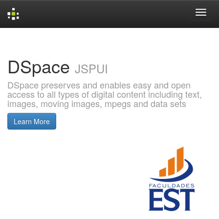
Skip
navigation
DSpace
JSPUI
DSpace preserves and enables easy and open
access to all types of digital content including text,
images, moving images, mpegs and data sets
Learn More