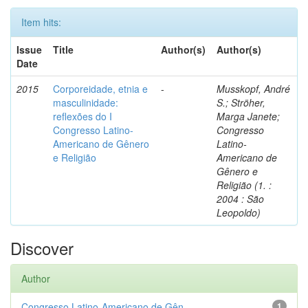
Item hits:
Issue
Title
Author(s)
Author(s)
Date
2015
Corporeidade, etnia e
-
Musskopf, André
masculinidade:
S.; Ströher,
reflexões do I
Marga Janete;
Congresso Latino-
Congresso
Americano de Gênero
Latino-
e Religião
Americano de
Gênero e
Religião (1. :
2004 : São
Leopoldo)
Discover
Author
Congresso Latino-Americano de Gên...
1