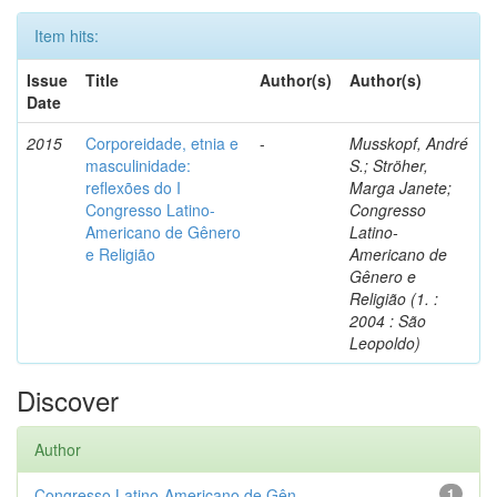
Item hits:
Issue
Title
Author(s)
Author(s)
Date
2015
Corporeidade, etnia e
-
Musskopf, André
masculinidade:
S.; Ströher,
reflexões do I
Marga Janete;
Congresso Latino-
Congresso
Americano de Gênero
Latino-
e Religião
Americano de
Gênero e
Religião (1. :
2004 : São
Leopoldo)
Discover
Author
Congresso Latino-Americano de Gên...
1