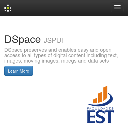
Skip
navigation
DSpace
JSPUI
DSpace preserves and enables easy and open
access to all types of digital content including text,
images, moving images, mpegs and data sets
Learn More