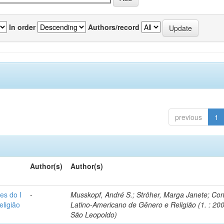
In order
Authors/record
previous
1
Author(s)
Author(s)
es do I
-
Musskopf, André S.; Ströher, Marga Janete; Co
ligião
Latino-Americano de Gênero e Religião (1. : 200
São Leopoldo)