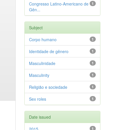
Congresso Latino-Americano de
1
Gên...
Subject
Corpo humano
1
Identidade de gênero
1
Masculinidade
1
Masculinity
1
Religião e sociedade
1
Sex roles
1
Date issued
2015
1