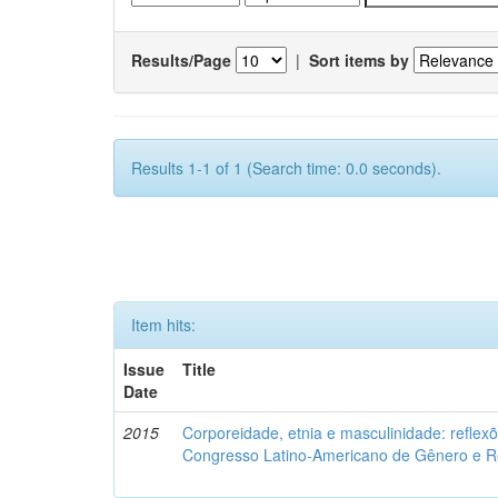
Results/Page
|
Sort items by
Results 1-1 of 1 (Search time: 0.0 seconds).
Item hits:
Issue
Title
Date
2015
Corporeidade, etnia e masculinidade: reflexõ
Congresso Latino-Americano de Gênero e Re