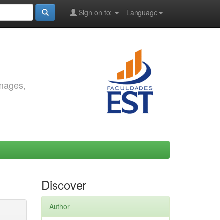
Sign on to:
Language
images,
Discover
Author