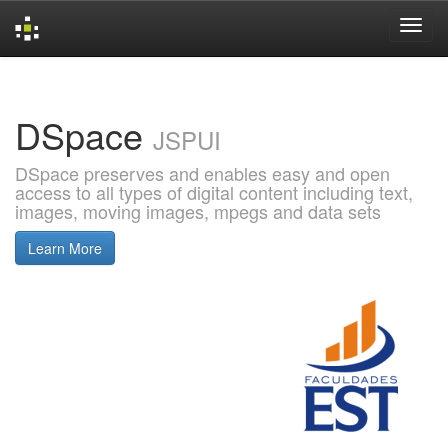
Skip
navigation
DSpace
JSPUI
DSpace preserves and enables easy and open
access to all types of digital content including text,
images, moving images, mpegs and data sets
Learn More