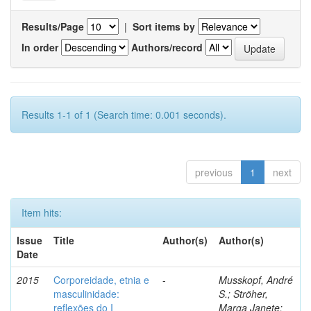
Results/Page
|
Sort items by
In order
Authors/record
Results 1-1 of 1 (Search time: 0.001 seconds).
previous
1
next
Item hits:
Issue
Title
Author(s)
Author(s)
Date
2015
Corporeidade, etnia e
-
Musskopf, André
masculinidade:
S.; Ströher,
reflexões do I
Marga Janete;