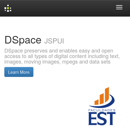
Skip
navigation
DSpace
JSPUI
DSpace preserves and enables easy and open
access to all types of digital content including text,
images, moving images, mpegs and data sets
Learn More