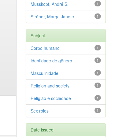
Musskopf, André S.
1
Ströher, Marga Janete
1
Subject
Corpo humano
1
Identidade de gênero
1
Masculinidade
1
Religion and society
1
Religião e sociedade
1
Sex roles
1
Date issued