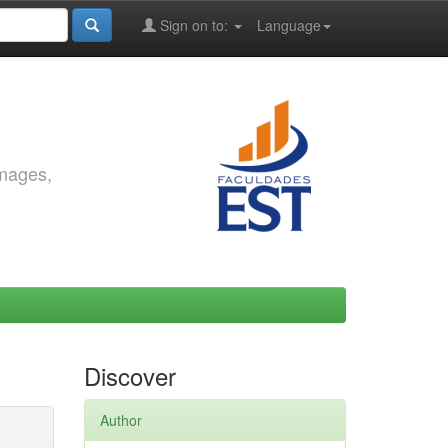
Sign on to:
Language
images,
Discover
Author