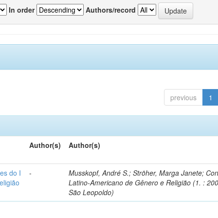
In order
Authors/record
previous
1
Author(s)
Author(s)
es do I
-
Musskopf, André S.; Ströher, Marga Janete; Co
ligião
Latino-Americano de Gênero e Religião (1. : 200
São Leopoldo)