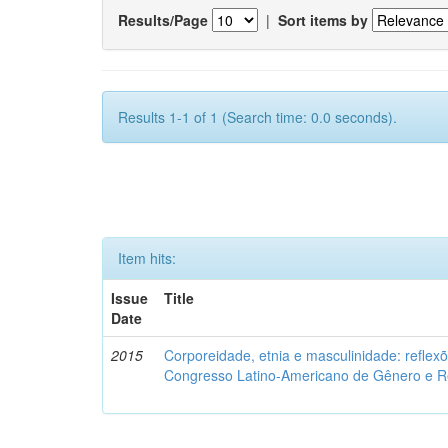
Results/Page
|
Sort items by
Results 1-1 of 1 (Search time: 0.0 seconds).
Item hits:
Issue
Title
Date
2015
Corporeidade, etnia e masculinidade: reflexõ
Congresso Latino-Americano de Gênero e Re