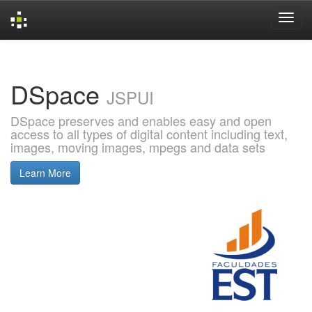
Skip
navigation
DSpace
JSPUI
DSpace preserves and enables easy and open
access to all types of digital content including text,
images, moving images, mpegs and data sets
Learn More