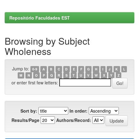
Repositório Faculdades EST
Browsing by Subject
Wholeness
Jump to:
0-9
A
B
C
D
E
F
G
H
I
J
K
L
M
N
O
P
Q
R
S
T
U
V
W
X
Y
Z
or enter first few letters:
Sort by:
In order:
Results/Page
Authors/Record: