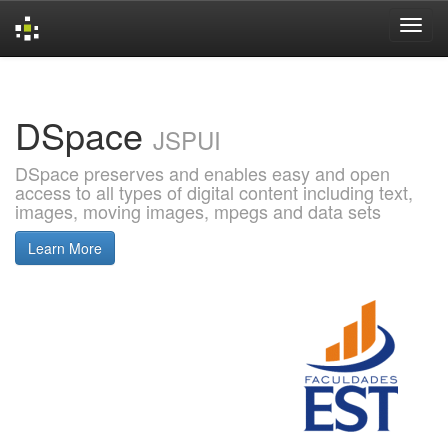
Skip
navigation
DSpace
JSPUI
DSpace preserves and enables easy and open
access to all types of digital content including text,
images, moving images, mpegs and data sets
Learn More