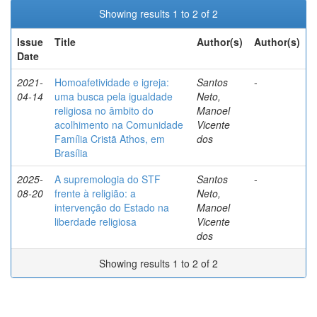
Showing results 1 to 2 of 2
Issue
Title
Author(s)
Author(s)
Date
2021-
Homoafetividade e igreja:
Santos
-
04-14
uma busca pela igualdade
Neto,
religiosa no âmbito do
Manoel
acolhimento na Comunidade
Vicente
Família Cristã Athos, em
dos
Brasília
2025-
A supremologia do STF
Santos
-
08-20
frente à religião: a
Neto,
intervenção do Estado na
Manoel
liberdade religiosa
Vicente
dos
Showing results 1 to 2 of 2