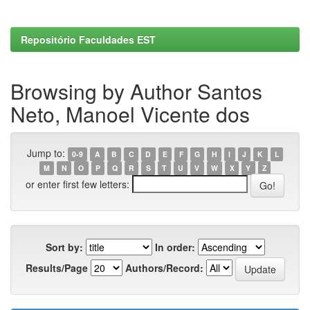
Repositório Faculdades EST
Browsing by Author Santos
Neto, Manoel Vicente dos
Jump to:
0-9
A
B
C
D
E
F
G
H
I
J
K
L
M
N
O
P
Q
R
S
T
U
V
W
X
Y
Z
or enter first few letters:
Sort by:
In order:
Results/Page
Authors/Record: