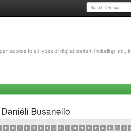
 access to all types of digital content including text, 
 Daniéli Busanello
C
D
E
F
G
H
I
J
K
L
M
N
O
P
Q
R
S
T