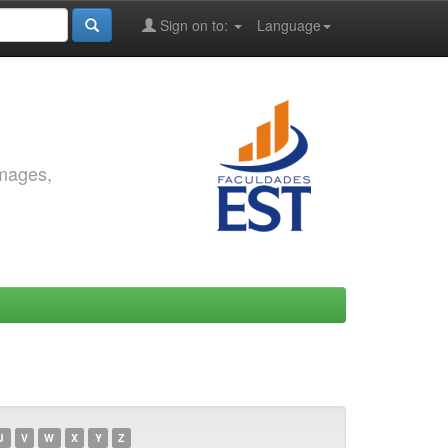
Sign on to:
Language
images,
U
V
W
X
Y
Z