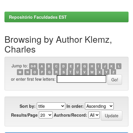
Repositório Faculdades EST
Browsing by Author Klemz,
Charles
Jump to:
0-9
A
B
C
D
E
F
G
H
I
J
K
L
M
N
O
P
Q
R
S
T
U
V
W
X
Y
Z
or enter first few letters:
Sort by:
In order:
Results/Page
Authors/Record: