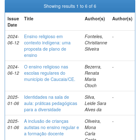
Showing results 1 to 6 of 6
Issue
Title
Author(s)
Author(s)
Date
2024-
Ensino religioso em
Fonteles,
-
06-12
contexto indígena: uma
Christianne
proposta de plano de
Silveira
ensino
2024-
O ensino religioso nas
Bezerra,
-
06-12
escolas regulares do
Renata
município de Caucaia/CE.
Maria
Otoch
2025-
Identidades na sala de
Silva,
-
01-06
aula: práticas pedagógicas
Leide Sara
para a diversidade
Alves da
2025-
A inclusão de crianças
Oliveira,
-
01-06
autistas no ensino regular e
Mona
a formação docente
Carla
Costa