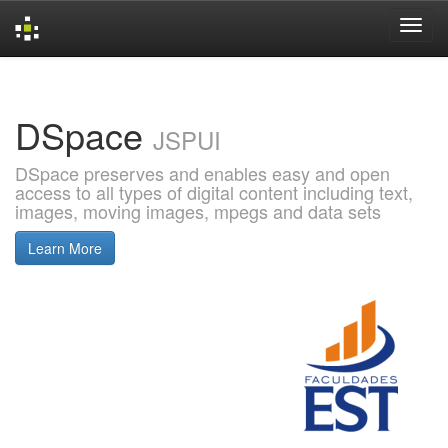
Skip
navigation
DSpace
JSPUI
DSpace preserves and enables easy and open
access to all types of digital content including text,
images, moving images, mpegs and data sets
Learn More