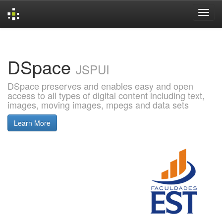
Skip
navigation
DSpace
JSPUI
DSpace preserves and enables easy and open
access to all types of digital content including text,
images, moving images, mpegs and data sets
Learn More