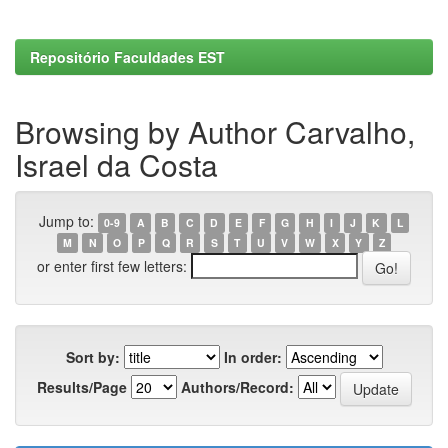
Repositório Faculdades EST
Browsing by Author Carvalho,
Israel da Costa
Jump to:
0-9
A
B
C
D
E
F
G
H
I
J
K
L
M
N
O
P
Q
R
S
T
U
V
W
X
Y
Z
or enter first few letters:
Sort by:
In order:
Results/Page
Authors/Record: