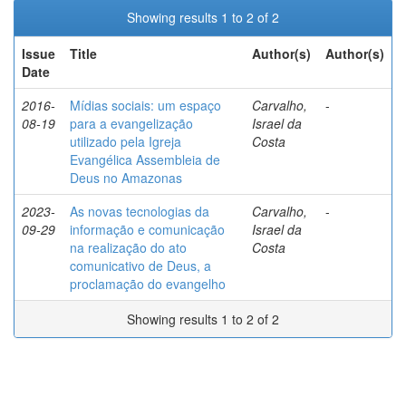
Showing results 1 to 2 of 2
Issue
Title
Author(s)
Author(s)
Date
2016-
Mídias sociais: um espaço
Carvalho,
-
08-19
para a evangelização
Israel da
utilizado pela Igreja
Costa
Evangélica Assembleia de
Deus no Amazonas
2023-
As novas tecnologias da
Carvalho,
-
09-29
informação e comunicação
Israel da
na realização do ato
Costa
comunicativo de Deus, a
proclamação do evangelho
Showing results 1 to 2 of 2