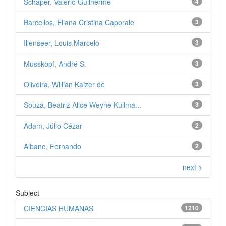
Schaper, Valério Guilherme
4
Barcellos, Eliana Cristina Caporale
3
Illenseer, Louis Marcelo
3
Musskopf, André S.
3
Oliveira, Willian Kaizer de
3
Souza, Beatriz Alice Weyne Kullma...
3
Adam, Júlio Cézar
2
Albano, Fernando
2
next >
Subject
CIENCIAS HUMANAS
1210