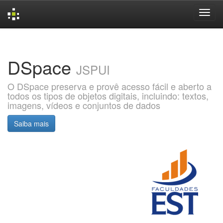
Skip
navigation
DSpace
JSPUI
O DSpace preserva e provê acesso fácil e aberto a
todos os tipos de objetos digitais, incluindo: textos,
imagens, vídeos e conjuntos de dados
Saiba mais