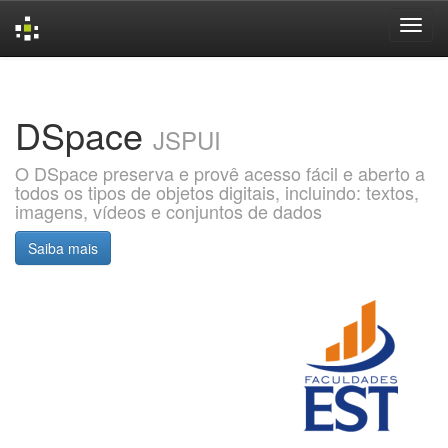
Skip
navigation
DSpace
JSPUI
O DSpace preserva e provê acesso fácil e aberto a
todos os tipos de objetos digitais, incluindo: textos,
imagens, vídeos e conjuntos de dados
Saiba mais